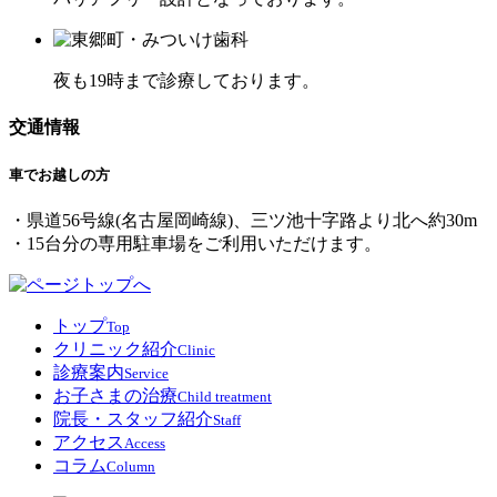
夜も19時まで診療しております。
交通情報
車でお越しの方
・県道56号線(名古屋岡崎線)、三ツ池十字路より北へ約30m
・15台分の専用駐車場をご利用いただけます。
トップ
Top
クリニック紹介
Clinic
診療案内
Service
お子さまの治療
Child treatment
院長・スタッフ紹介
Staff
アクセス
Access
コラム
Column