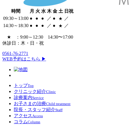
時間
月
火
水
木
金
土
日祝
09:30～13:00
●
●
●
／
●
／
★
14:30～18:30
●
●
●
／
●
／
★
★ ：9:00～12:30 14:30〜17:00
休診日：木・日・祝
0561-76-2771
WEB予約はこちら ▶
トップ
Top
クリニック紹介
Clinic
診療案内
Service
お子さまの治療
Child treatment
院長・スタッフ紹介
Staff
アクセス
Access
コラム
Column