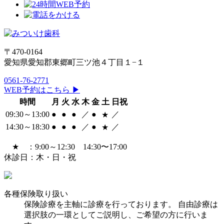
〒470-0164
愛知県愛知郡東郷町三ツ池４丁目１−１
0561-76-2771
WEB予約はこちら ▶
時間
月
火
水
木
金
土
日祝
09:30～13:00
●
●
●
／
●
／
★
14:30～18:30
●
●
●
／
●
／
★
★ ：9:00～12:30 14:30〜17:00
休診日：木・日・祝
各種保険取り扱い
保険診療を主軸に診療を行っております。 自由診療は
選択肢の一環としてご説明し、ご希望の方に行いま