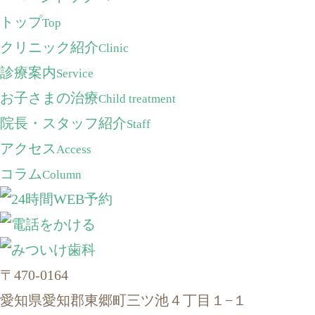
トップ
Top
クリニック紹介
Clinic
診療案内
Service
お子さまの治療
Child treatment
院長・スタッフ紹介
Staff
アクセス
Access
コラム
Column
〒470-0164
愛知県愛知郡東郷町三ツ池４丁目１−１